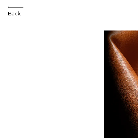
Gregoire Machavoine
Back